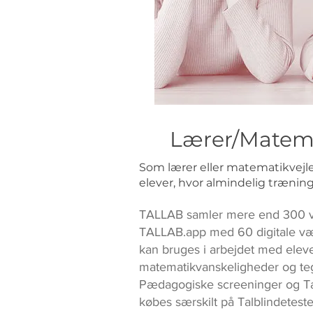
Lærer/Matema
Som lærer eller matematikvejl
elever, hvor almindelig træning
TALLAB samler mere end 300 v
TALLAB.app med 60 digitale væ
kan bruges i arbejdet med ele
matematikvanskeligheder og teg
Pædagogiske screeninger og Tal
købes særskilt på Talblindetest