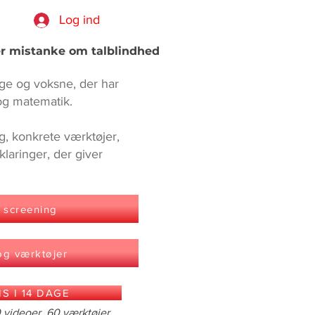
Log ind
ter mistanke om talblindhed
ge og voksne, der har
 og matematik.
g, konkrete værktøjer,
laringer, der giver
 screening
og værktøjer
S I 14 DAGE
videoer, 60 værktøjer,