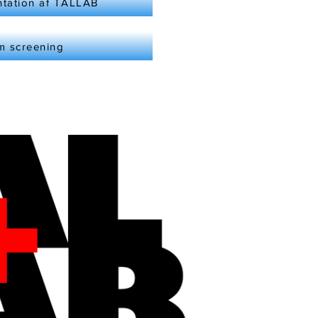
ntation af TALLAB
 screening