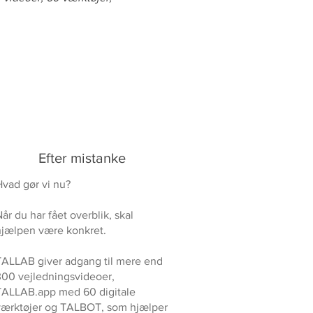
.
Efter mistanke
Hvad gør vi nu?
år du har fået overblik, skal
hjælpen være konkret.
TALLAB giver adgang til mere end
300 vejledningsvideoer,
TALLAB.app med 60 digitale
værktøjer og TALBOT, som hjælper