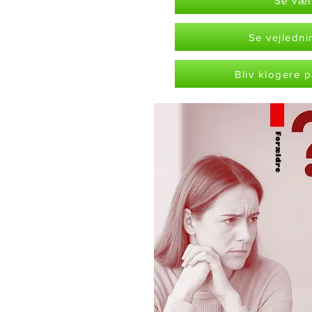
Se vær
Se vejledn
Bliv klogere p