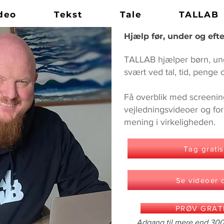
deo
Tekst
Tale
TALLAB
Hjælp før, under og ef
TALLAB hjælper børn, un
svært ved tal, tid, penge
Få overblik med screenin
vejledningsvideoer og fork
mening i virkeligheden.
Tag gratis
Se videoer 
PRØV GRATI
Adgang til mere end 300 