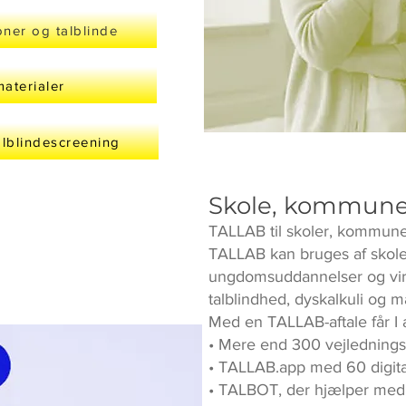
oner og talblinde
aterialer
alblindescreening
Skole, kommune
TALLAB til skoler, kommune
TALLAB kan bruges af skol
ungdomsuddannelser og vir
talblindhed, dyskalkuli og 
Med en TALLAB-aftale får I a
• Mere end 300 vejledning
• TALLAB.app med 60 digita
• TALBOT, der hjælper med