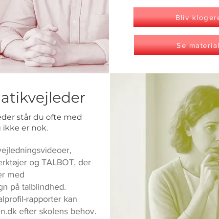
Bliv kloger
Se materia
tikvejleder
eder står du ofte med
 ikke er nok.
ejledningsvideoer,
rktøjer og TALBOT, der
ver med
n på talblindhed.
profil-rapporter kan
en.dk efter skolens behov.