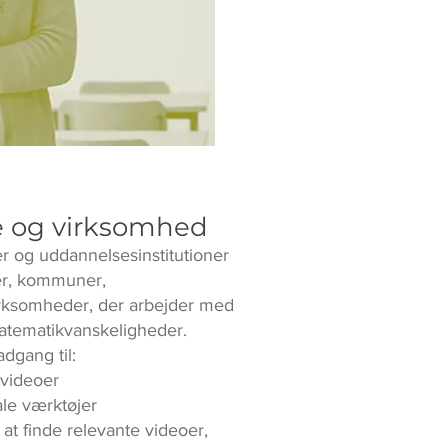
 og virksomhed
r og uddannelsesinstitutioner
er, kommuner,
ksomheder, der arbejder med
matematikvanskeligheder.
dgang til:
svideoer
le værktøjer
 at finde relevante videoer,