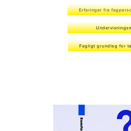
Erfaringer fra fagpers
Undervisningsm
Fagligt grundlag for t