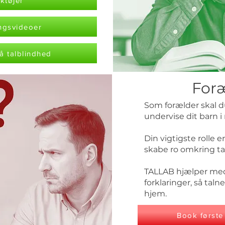
ktøjer
ingsvideoer
å talblindhed
For
Som forælder skal d
undervise dit barn 
Din vigtigste rolle e
skabe ro omkring tal
TALLAB hjælper med
forklaringer, så tal
hjem.
Book første 