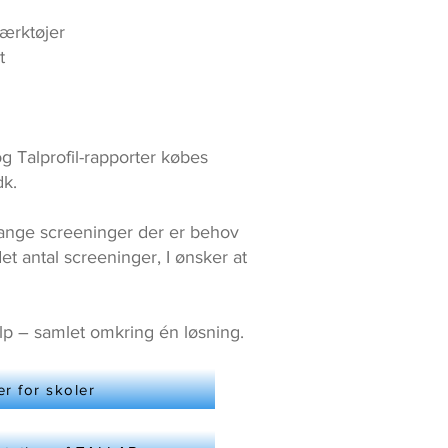
ærktøjer
t
 Talprofil-rapporter købes
dk.
ange screeninger der er behov
det antal screeninger, I ønsker at
ælp – samlet omkring én løsning.
er for skoler