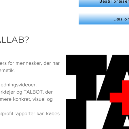
Bestil præse
Læs om
TALLAB?
ers for mennesker, der har
ematik.
ledningsvideoer,
rktøjer og TALBOT, der
mere konkret, visuel og
profil-rapporter kan købes