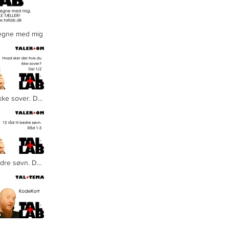
egne med mig
n regne med mig" is not playable
kke sover. Del
edre søvn. Del