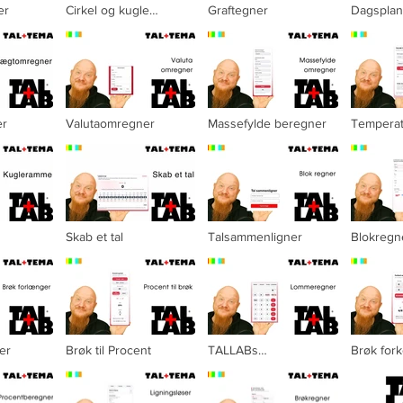
er
Cirkel og kugle
Graftegner
Dagsplan
beregner
er
Valutaomregner
Massefylde beregner
Tempera
Skab et tal
Talsammenligner
Blokregn
Video "Skab et tal" is not playable
Video "Talsammenligner" is not playable
Video "Blokr
er
Brøk til Procent
TALLABs
Brøk fork
Lommeregner