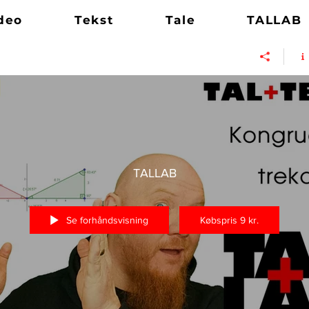
deo
Tekst
Tale
TALLAB
TALLAB
Se forhåndsvisning
Købspris 9 kr.