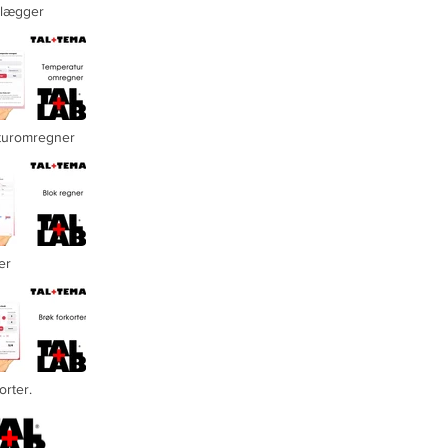
lægger
turomregner
er
egner" is not playable
orter.