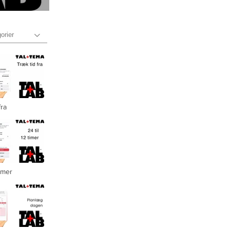
orier
fra
timer