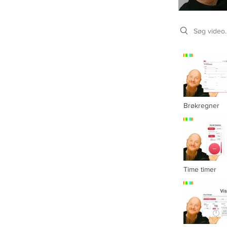
Search videos
Brøkregner
Video "Brøkregner"
Time timer