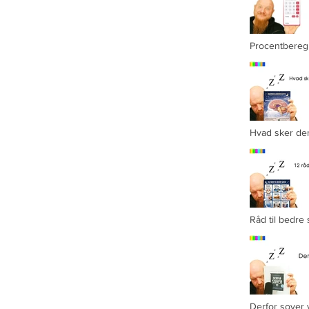
Procentbereg
Video "Procentbere
Hvad sker de
sover. Del 2/
Råd til bedre 
10-12
Derfor sover 