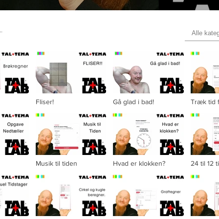
Alle kateg
Fliser!
Gå glad i bad!
Træk tid 
 is not playable
Musik til tiden
Hvad er klokken?
24 til 12 