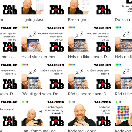
ner
Ligningsløser
Brøkregner
Du kan r
gner" is not playable
Video "Ligningsløser" is not playable
Video "Brøkregner" is not playable
Video "Du ka
r mens vi
Hvad sker der mens vi
Hvis du ikke sover. Del
Hvis du i
2
sover? Del 1/2
2/2
1/2
søvn. Del
Råd til god søvn. Del 7-
Råd til bedre søvn. Del
Råd til b
9
4-6
1-3
vi
Løn, Kommune- og
Kodeord - gode
Kodekort