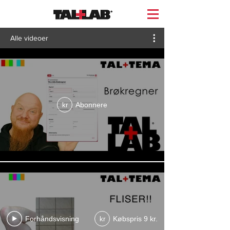
Alle videoer
Abonnere
kr
Forhåndsvisning
Købspris 9 kr.
kr