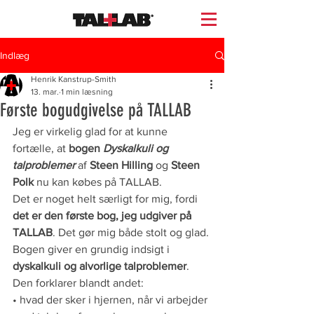
Indlæg
Henrik Kanstrup-Smith
13. mar.
1 min læsning
Første bogudgivelse på TALLAB
Jeg er virkelig glad for at kunne 
fortælle, at 
bogen 
Dyskalkuli og 
talproblemer
 af 
Steen Hilling
 og 
Steen 
Polk
 nu kan købes på TALLAB.
Det er noget helt særligt for mig, fordi 
det er den første bog, jeg udgiver på 
TALLAB
. Det gør mig både stolt og glad.
Bogen giver en grundig indsigt i 
dyskalkuli og alvorlige talproblemer
. 
Den forklarer blandt andet:
• hvad der sker i hjernen, når vi arbejder 