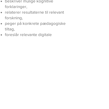
beskriver mulige kognitive
forklaringer,
relaterer resultaterne til relevant
forskning,
peger på konkrete pædagogiske
tiltag,
foreslår relevante digitale
støtteværktøjer.
Rapporten kan anvendes som
beslutningsstøtte i undervisning,
vejledning og vurdering af
behov for kompenserende støtte.
Databehandling og GDPR
Screeningen afvikles lokalt i
brugerens browser. Ingen
personoplysninger eller
testresultater
gemmes på en server eller i en