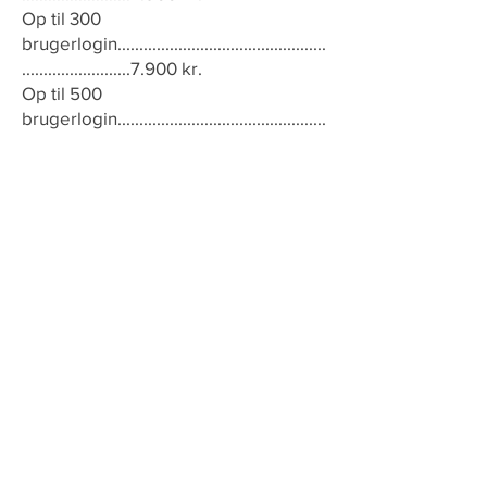
Op til 300
brugerlogin................................................
.........................7.900 kr.
Op til 500
brugerlogin................................................
.......................9.900 kr.
Op til 800
brugerlogin................................................
......................13.900 kr.
Op til 1000
brugerlogin................................................
....................16.900 kr.
Over 1000
brugerlogin.........................
Kontakt
TALLAB for opsætning af aftale.
Organisationen vælger den aftale, der
passer til det samlede antal brugere. En
skole med eksempelvis 700 elever skal
derfor vælge en aftale, der dækker
organisationens størrelse.