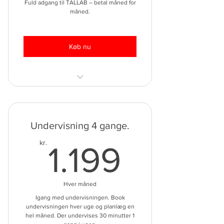
Fuld adgang til TALLAB – betal måned for
måned.
Køb nu
Mere end 300 vejledningsvideoer
TALLAB.app med mere end 80
Undervisning 4 gange.
digitale værktøjer
1.199kr
kr.
1.199
Adgang til TALBOT
TALLAB Talks
Hver måned
Løbende nye videoer og værktøjer
Igang med undervisningen. Book
undervisningen hver uge og planlæg en
Support.
hel måned. Der undervises 30 minutter 1