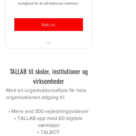
Brug dine eller mine opgaver.
mulighed for at slå lektioner sammen.
Undervisning overalt.
Køb nu
Adgang til alle videoer!
Adgang til alle værktøjer!
TALLAB til skoler, institutioner og
Erfaren underviser.
virksomheder
Med en organisationsaftale får hele
PD uddannet matematikvejleder.
organisationen adgang til:
Personligt undervisningsforløb.
• Mere end 300 vejledningsvideoer
Fra indskoling til
• TALLAB.app med 60 digitale
ungdomsuddannelse.
værktøjer
• TALBOT
Brug dine eller mine opgaver.