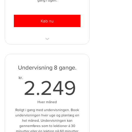
gang i ugen.
Køb nu
Adgang til alle videoer!
Adgang til alle værktøjer!
Undervisning 8 gange.
Erfaren underviser.
2.249k
kr.
2.249
PD uddannet matematikvejleder.
Personligt undervisningsforløb.
Hver måned
Fra indskoling til
Roligt i gang med undervisningen. Book
undervisningen hver uge og planlæg en
ungdomsuddannelse.
hel måned. Undervisningen kan
gennemføres som to lektioner á 30
Brug dine eller mine opgaver.
minutter eller én lektion på 60 minutter