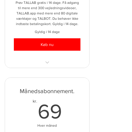
Prøv TALLAB gratis i 14 dage. Få adgang
til mere end 300 vejledningsvideoer,
TALLAB.app med mere end 80 digitale
værktøjer og TALBOT. Du behøver ikke
indtaste betalingskort. Gyldig i 14 dage.
Gyldig i 14 dage
Køb nu
Mere end 300 vejledningsvideoer
TALLAB.app med mere end 80
Månedsabonnement.
digitale værktøjer
69kr.
kr.
Adgang til TALBOT
69
TALLAB Talks
Hver måned
Support.