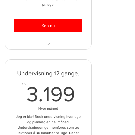
pr. uge.
Undervisning overalt.
Køb nu
Adgang til alle videoer!
Adgang til alle værktøjer!
Undervisning 12 gange.
Erfaren underviser.
3.199k
kr.
3.199
PD uddannet matematikvejleder.
Personligt undervisningsforløb.
Hver måned
Fra indskoling til
Jeg er klar! Book undervisning hver uge
og planlæg en hel måned.
ungdomsuddannelse.
Undervisningen gennemføres som tre
lektioner á 30 minutter pr. uge. Der er