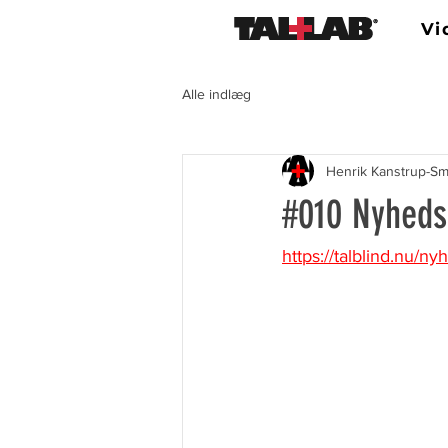
Vi
Alle indlæg
Henrik Kanstrup-Sm
#010 Nyheds
https://talblind.nu/n