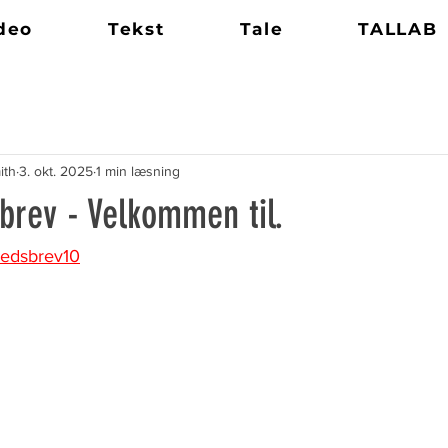
deo
Tekst
Tale
TALLAB
ith
3. okt. 2025
1 min læsning
brev - Velkommen til.
yhedsbrev10