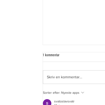
1 kommentar
Skriv en kommentar...
AI ændrer skolen. Derfor skal vi ændre
Sorter efter:
Nyeste apps
måden, vi tænker læring på.
svatoslavsvatr