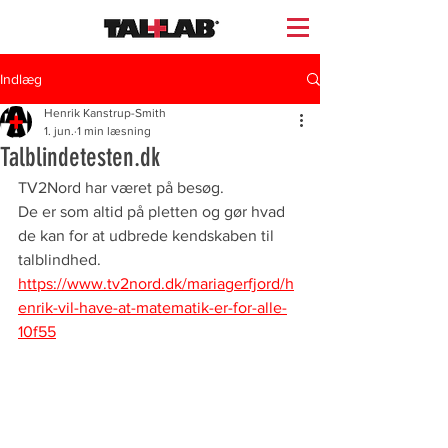
Indlæg
Henrik Kanstrup-Smith
1. jun.
1 min læsning
Talblindetesten.dk
TV2Nord har været på besøg.
De er som altid på pletten og gør hvad 
de kan for at udbrede kendskaben til 
talblindhed.
https://www.tv2nord.dk/mariagerfjord/h
enrik-vil-have-at-matematik-er-for-alle-
10f55