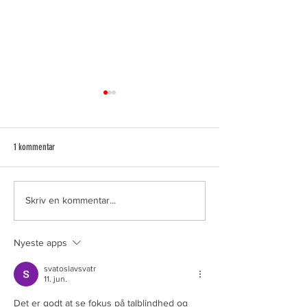
1 kommentar
Talblindes fortællinger.
TALLAB Til Tasken – nå
Skriv en kommentar...
også betyder, at tallen
tilbage
Nyeste apps
svatoslavsvatr
11. jun.
Det er godt at se fokus på talblindhed og 